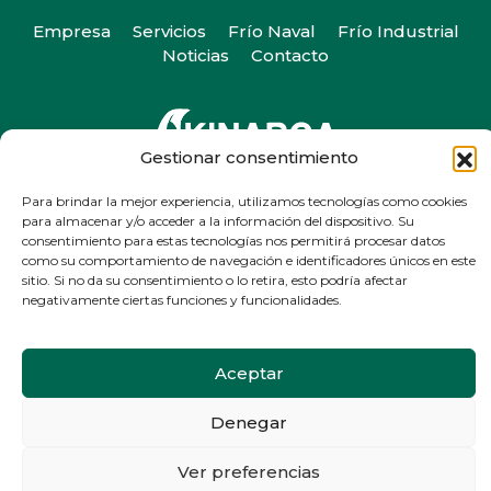
Empresa
Servicios
Frío Naval
Frío Industrial
Noticias
Contacto
Gestionar consentimiento
Camiño do Romeu 25, 36330. Vigo, Pontevedra
Para brindar la mejor experiencia, utilizamos tecnologías como cookies
para almacenar y/o acceder a la información del dispositivo. Su
T
+34 986 29 45 38
| F +34 986 20 88 05
consentimiento para estas tecnologías nos permitirá procesar datos
info@kinarca.com
como su comportamiento de navegación e identificadores únicos en este
sitio. Si no da su consentimiento o lo retira, esto podría afectar
negativamente ciertas funciones y funcionalidades.
Aceptar
Aviso legal
Política de privacidad
Política de cookies
Denegar
Ver preferencias