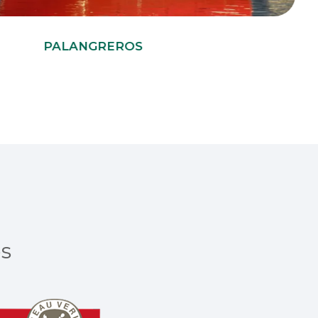
NGREROS
es