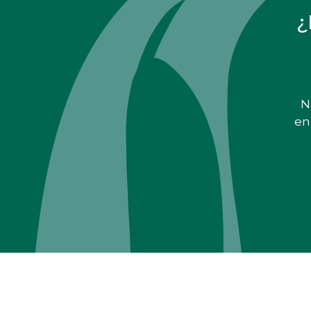
¿
N
en