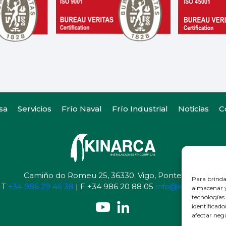
sa
Servicios
Frío Naval
Frío Industrial
Noticias
C
Camiño do Romeu 25, 36330. Vigo, Pontevedra
Para brinda
T
+34 986 29 45 38
| F +34 986 20 88 05
info@kinarca.com
almacenar y
tecnologías
identificado
afectar neg