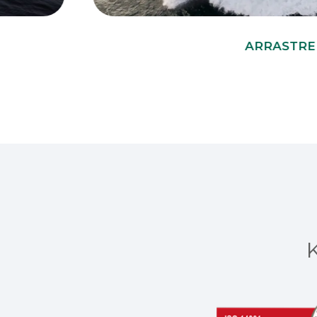
ARRASTREROS
K