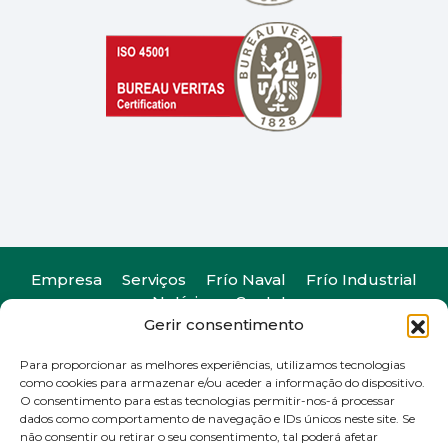
Empresa
Serviços
Frío Naval
Frío Industrial
Notícias
Contato
Gerir consentimento
Para proporcionar as melhores experiências, utilizamos tecnologias
como cookies para armazenar e/ou aceder a informação do dispositivo.
O consentimento para estas tecnologias permitir-nos-á processar
Camiño do Romeu 25, 36330. Vigo, Pontevedra
dados como comportamento de navegação e IDs únicos neste site. Se
T
+34 986 29 45 38
| F +34 986 20 88 05
não consentir ou retirar o seu consentimento, tal poderá afetar