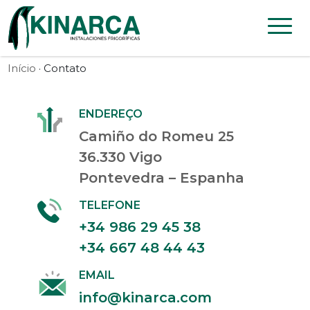
Skip to content
Início
· Contato
ENDEREÇO
Camiño do Romeu 25
36.330 Vigo
Pontevedra – Espanha
TELEFONE
+34 986 29 45 38
+34 667 48 44 43
EMAIL
info@kinarca.com