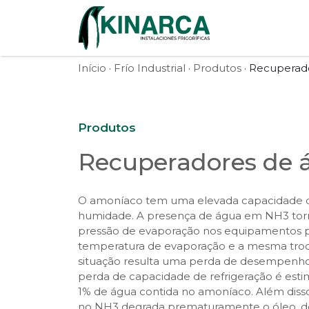
Skip to content
Início
·
Frío Industrial
·
Produtos
· Recuperad
Produtos
Recuperadores de 
O amoníaco tem uma elevada capacidade 
humidade. A presença de água em NH3 torn
pressão de evaporação nos equipamentos p
temperatura de evaporação e a mesma troc
situação resulta uma perda de desempenho 
perda de capacidade de refrigeração é est
1% de água contida no amoníaco. Além diss
no NH3 degrada prematuramente o óleo,