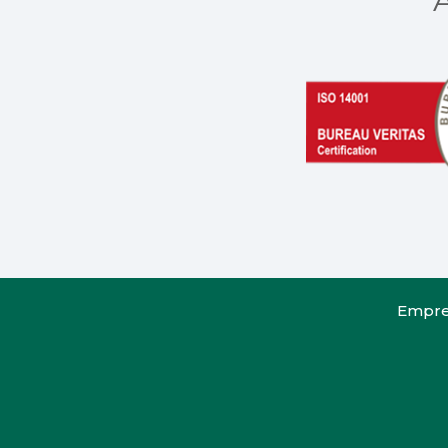
A
Empre