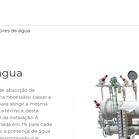
ores de água
água
de absorção de
a necessário baixar a
ara atingir a mesma
a térmica, desta
da instalação. A
imada em 1% para cada
o, a presença de água
 decompondo-o e