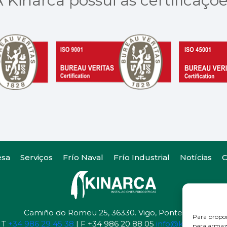
 Kinarca possui as certificaçõ
sa
Serviços
Frío Naval
Frío Industrial
Notícias
C
Camiño do Romeu 25, 36330. Vigo, Pontevedra
Para propor
T
+34 986 29 45 38
| F +34 986 20 88 05
info@kinarca.com
para armaze